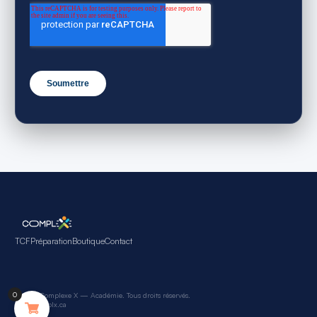
TCF
Préparation
Boutique
Contact
0
© 2026 Complexe X — Académie. Tous droits réservés.
info@complx.ca