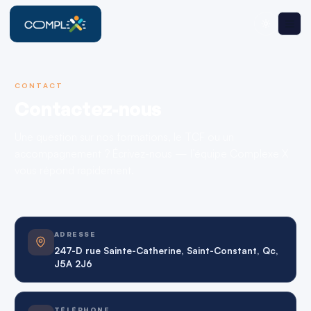
CONTACT
Contactez-nous
Une question sur nos formations, le TCF ou un
accompagnement ? Écrivez-nous — l’équipe Complexe X
vous répond rapidement.
ADRESSE
247-D rue Sainte-Catherine, Saint-Constant, Qc,
J5A 2J6
TÉLÉPHONE