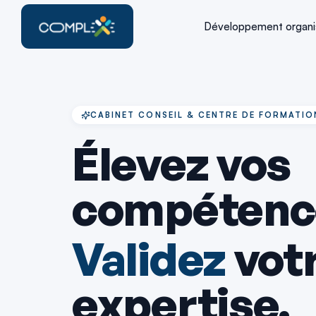
Développement organis
CABINET CONSEIL & CENTRE DE FORMATIO
Élevez vos
compétenc
Validez
vot
expertise.