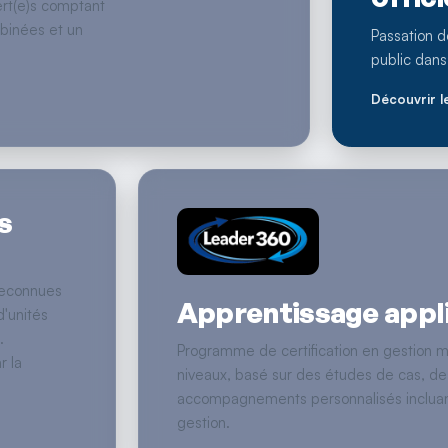
rt(e)s comptant
binées et un
Passation 
public dans
Découvrir l
s
reconnues
Apprentissage appl
d'unités
.
Programme de certification en gestion m
r la
niveaux, basé sur des études de cas, des
accompagnements personnalisés incluan
gestion.