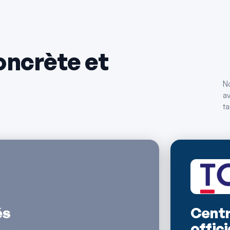
oncrète et
No
av
ta
és
Centr
offici