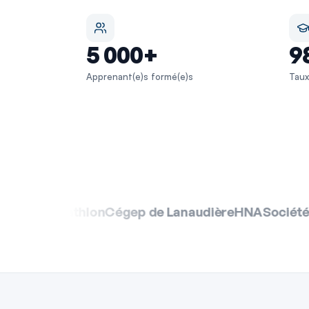
5 000+
9
Apprenant(e)s formé(e)s
Taux
 Lanaudière
HNA
Société des traversiers du Québe