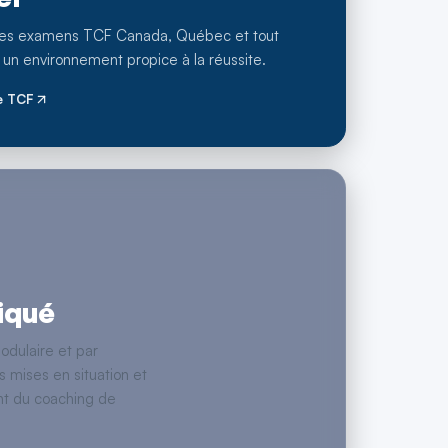
des examens TCF Canada, Québec et tout
 un environnement propice à la réussite.
e TCF
iqué
odulaire et par
 mises en situation et
t du coaching de