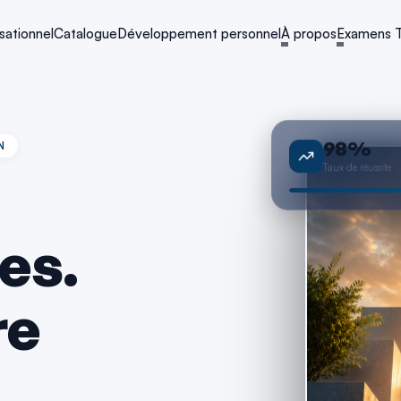
ationnel
Catalogue
Développement personnel
À propos
Examens 
98%
N
Taux de réussite
es.
re