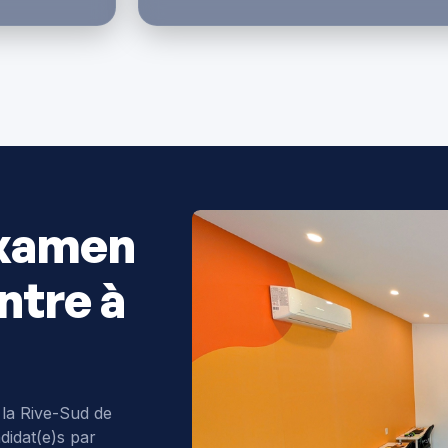
examen
ntre à
 la Rive-Sud de
didat(e)s par