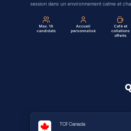
session dans un environnement calme et cha
Max. 16
Accueil
Café et
candidats
personnalisé
collations
offerts
Q
TCF Canada