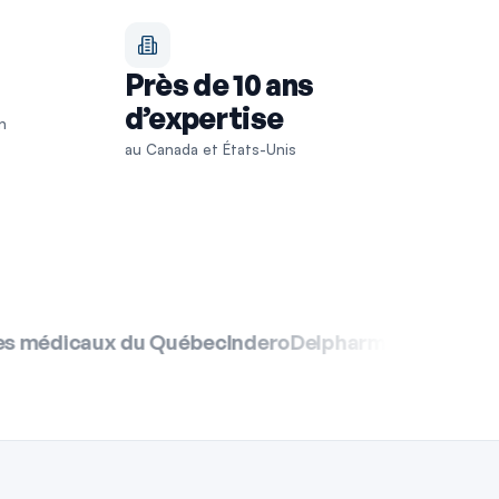
Près de 10 ans
d’expertise
an
au Canada et États-Unis
ero
Delpharm
Corflex
Cosior
Harnois Énergies
Indust