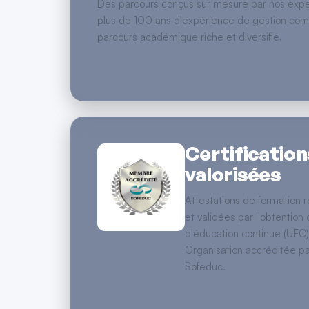
Des parcours conçus sur mesure par nos expe
plus de 100 ans d'expérience de gestion com
parcours académique riche et diversifié.
Certification
valorisées
Attestations de formation 
et validées par l'obtention 
d'éducation continue (UEC)
Organisation accréditée pa
Sofeduc.