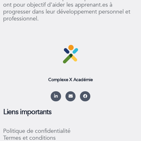
ont pour objectif d’aider les apprenant.es à
progresser dans leur développement personnel et
professionnel.
Complexe X Académie
L
E
F
i
n
a
n
v
c
k
e
e
e
l
b
Liens importants
d
o
o
i
p
o
n
e
k
-
Politique de confidentialité
i
n
Termes et conditions