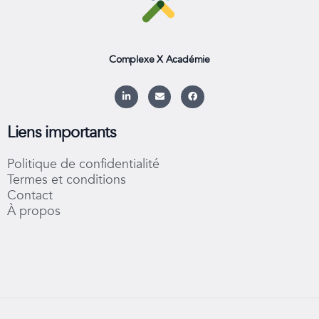
Complexe X Académie
L
E
F
i
n
a
n
v
c
k
e
e
e
l
b
Liens importants
d
o
o
i
p
o
n
e
k
Politique de confidentialité
-
i
Termes et conditions
n
Contact
À propos